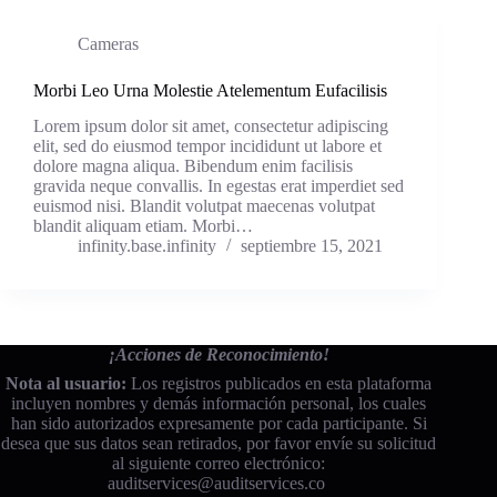
Cameras
Morbi Leo Urna Molestie Atelementum Eufacilisis
Lorem ipsum dolor sit amet, consectetur adipiscing
elit, sed do eiusmod tempor incididunt ut labore et
dolore magna aliqua. Bibendum enim facilisis
gravida neque convallis. In egestas erat imperdiet sed
euismod nisi. Blandit volutpat maecenas volutpat
blandit aliquam etiam. Morbi…
infinity.base.infinity
septiembre 15, 2021
¡Acciones de Reconocimiento!
Nota al usuario:
Los registros publicados en esta plataforma
incluyen nombres y demás información personal, los cuales
han sido autorizados expresamente por cada participante. Si
desea que sus datos sean retirados, por favor envíe su solicitud
al siguiente correo electrónico:
auditservices@auditservices.co