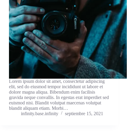
Lorem ipsum dolor sit amet, consectetur adipiscing
elit, sed do eiusmod tempor incididunt ut labore et
dolore magna aliqua. Bibendum enim facilisis
gravida neque convallis. In egestas erat imperdiet sed
euismod nisi. Blandit volutpat maecenas volutpat
blandit aliquam etiam. Morbi…
infinity.base.infinity
septiembre 15, 2021